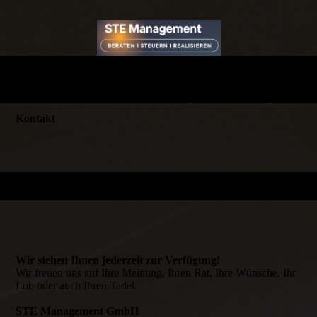
Kontakt
Wir stehen Ihnen jederzeit zur Verfügung!
Wir freuen uns auf Ihre Meinung, Ihren Rat, Ihre Wünsche, Ihr
Lob oder auch Ihren Tadel.
STE Management GmbH