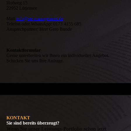
Hofweg 15
22952 Lütjensee
Mail
info@ste-management.de
Telefon oder WhatsApp: 0173 4155 685
Ansprechpartner: Herr Gero Bunde
Kontaktformular
Gerne unterbreiten wir Ihnen ein individuelles Angebot.
Schicken Sie uns Ihre Anfrage.
KONTAKT
Sie sind bereits überzeugt?
Wenn Sie unser Leistungs-Portfolio schon jetzt