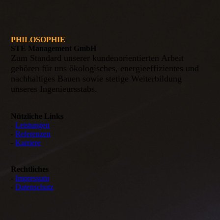
PHILOSOPHIE
STE Management GmbH
Zum Standard unserer kundenorientierten Arbeit
gehören für uns ökologisches, energieeffizientes und
nachhaltiges Bauen sowie stetige Weiterbildung
unseres Ingenieursstabs.
Nützliche Links
-
Leistungen
-
Referenzen
-
Karriere
Rechtliches
-
Impressum
-
Datenschutz