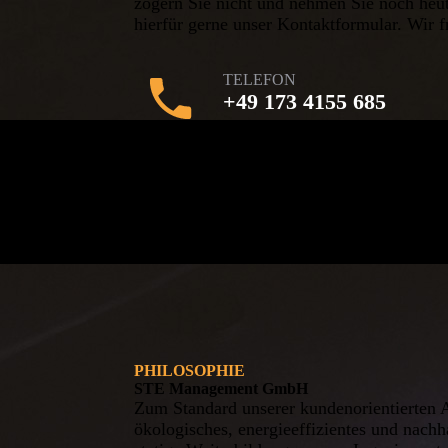
zögern Sie nicht und nehmen Sie noch heu
hierfür gerne unser Kontaktformular. Wir f
TELEFON
+49 173 4155 685
PHILOSOPHIE
STE Management GmbH
Zum Standard unserer kundenorientierten A
ökologisches, energieeffizientes und nach