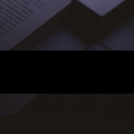
n:
t: