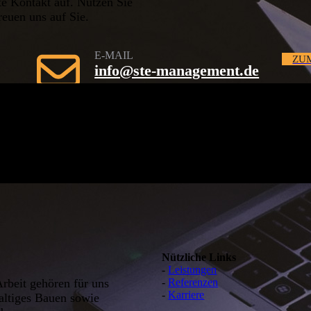
te Kontakt auf. Nutzen Sie
reuen uns auf Sie.
E-MAIL
ZU
info@ste-management.de
Nützliche Links
-
Leistungen
rbeit gehören für uns
-
Referenzen
-
Karriere
haltiges Bauen sowie