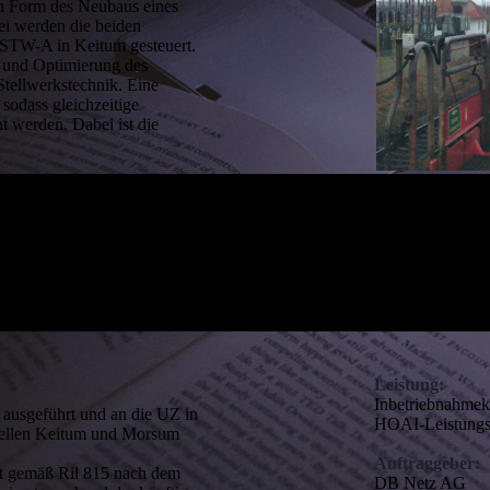
 in Form des Neubaus eines
i werden die beiden
TW-A in Keitum gesteuert.
g und Optimierung des
Stellwerkstechnik. Eine
sodass gleichzeitige
 werden. Dabei ist die
Leistung:
Inbetriebnahme
ausgeführt und an die UZ in
HOAI-Leistungs
tellen Keitum und Morsum
.
Auftraggeber:
t gemäß Ril 815 nach dem
DB Netz AG