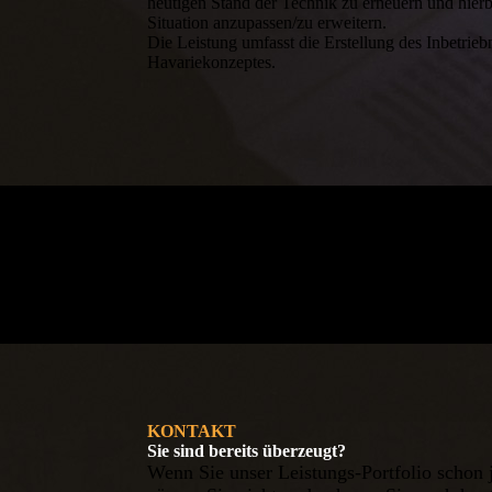
heutigen Stand der Technik zu erneuern und hierb
Situation anzupassen/zu erweitern.
Die Leistung umfasst die Erstellung des Inbetri
Havariekonzeptes.
KONTAKT
Sie sind bereits überzeugt?
Wenn Sie unser Leistungs-Portfolio schon 