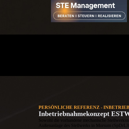
PERSÖNLICHE REFERENZ - INBETRI
Inbetriebnahmekonzept EST
Sowohl die vorhandene mechanische Stellwerkste
Außenanlage des Stellwerks in Morsum (SpDrL30