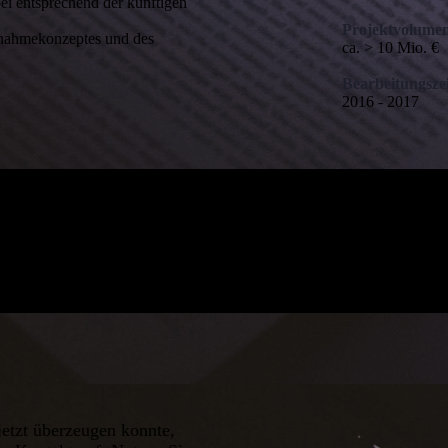
ei entsprechend der künftigen
Projektvolume
ebnahmekonzeptes und des
ca. > 10 Mio. €
Bearbeitungszei
2016 - 2017
jetzt überzeugen konnte,