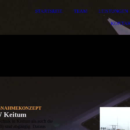
STARTSEITE
TEAM
LEISTUNGEN
KONTA
EBNAHMEKONZEPT
W Keitum
chnik in Keitum als auch die
) sind abgängig. Daraus