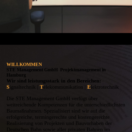
WILLKOMMEN
STE Management GmbH Projektmanagement in
Hamburg
Wir sind leistungsstark in den Bereichen:
S
ignaltechnik |
T
elekommunikation |
E
lektrotechnik
Die STE Management GmbH verfügt über
weitreichende Kompetenzen für die unter­schied­lichsten
Baumaßnahmen. Spezialisiert sind wir auf die
erfolgreiche, termingerechte und kosten­gerechte
Realisierung von Projekten und Bauvorhaben der
Deutschen Bahn sowie aller privaten Bahnen im