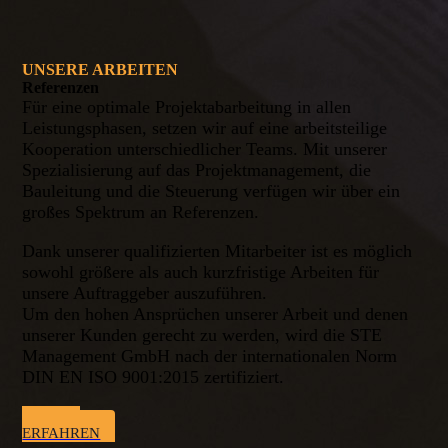
UNSERE ARBEITEN
Referenzen
Für eine optimale Projektabarbeitung in allen
Leistungsphasen, setzen wir auf eine arbeitsteilige
Kooperation unterschiedlicher Teams. Mit unserer
Spezialisierung auf das Projekt­mana­ge­ment, die
Bauleitung und die Steuerung verfügen wir über ein
großes Spektrum an Referenzen.
Dank unserer qualifizierten Mitarbeiter ist es möglich
sowohl größere als auch kurzfristige Arbeiten für
unsere Auftraggeber auszuführen.
Um den hohen Ansprüchen unserer Arbeit und denen
unserer Kunden gerecht zu werden, wird die STE
Management GmbH nach der internationalen Norm
DIN EN ISO 9001:2015 zertifiziert.
MEHR
ERFAHREN