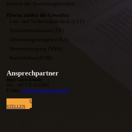
Bereich der Ausrüstungstechnik.
Hierzu zählen die Gewerke:
Leit- und Sicherungstechnik (LST)
Telekommunikation (TK)
Oberleitungsanlagen (OLA)
Stromversorgung (50Hz)
Kabeltiefbau (KTB)
Ansprechpartner
Herr Gero Bunde
Tel.: +49 173 4155685
E-Mail:
info@ste-management.de
ANFRAGE
STELLEN